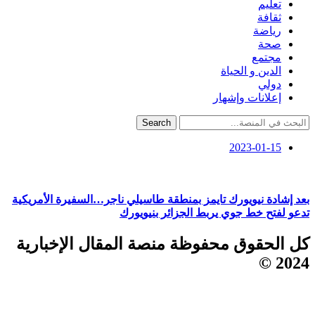
تعليم
ثقافة
رياضة
صحة
مجتمع
الدين و الحياة
دولي
إعلانات وإشهار
Search
2023-01-15
بعد إشادة نيويورك تايمز بمنطقة طاسيلي ناجر…السفيرة الأمريكية
تدعو لفتح خط جوي يربط الجزائر بنيويورك
كل الحقوق محفوظة منصة المقال الإخبارية
2024 ©