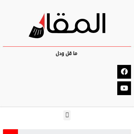
ما قل ودل