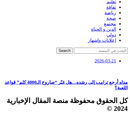
تعليم
ثقافة
رياضة
صحة
مجتمع
الدين و الحياة
دولي
إعلانات وإشهار
Search
2026-03-21
مداه أرجع ترامب إلى رشده…هل غيّر “صاروخ الـ4000 كلم” قواعد
اللعبة؟
كل الحقوق محفوظة منصة المقال الإخبارية
2024 ©