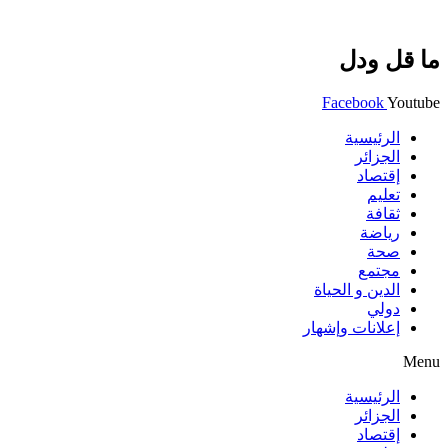
ما قل ودل
Facebook
Youtube
الرئيسية
الجزائر
إقتصاد
تعليم
ثقافة
رياضة
صحة
مجتمع
الدين و الحياة
دولي
إعلانات وإشهار
Menu
الرئيسية
الجزائر
إقتصاد