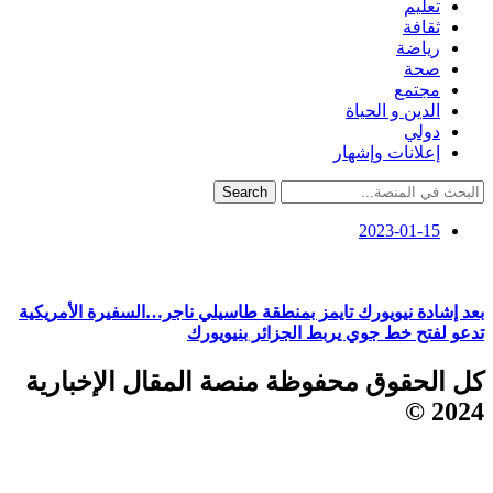
تعليم
ثقافة
رياضة
صحة
مجتمع
الدين و الحياة
دولي
إعلانات وإشهار
Search
2023-01-15
بعد إشادة نيويورك تايمز بمنطقة طاسيلي ناجر…السفيرة الأمريكية
تدعو لفتح خط جوي يربط الجزائر بنيويورك
كل الحقوق محفوظة منصة المقال الإخبارية
2024 ©