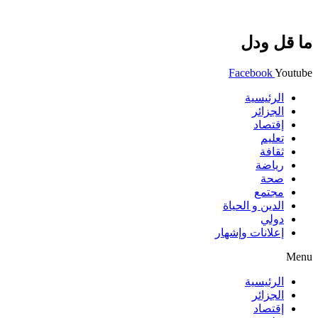
ما قل ودل
Facebook
Youtube
الرئيسية
الجزائر
إقتصاد
تعليم
ثقافة
رياضة
صحة
مجتمع
الدين و الحياة
دولي
إعلانات وإشهار
Menu
الرئيسية
الجزائر
إقتصاد