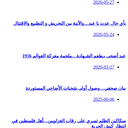
2026-05-27
بأي حال عدت يا عيد…والأمة بين التحريش و التطبيع والاقتتال
2026-05-24
عيد أضحى بـطعم الشـهادة…ملحمة معركة الغوالم 1956
2026-03-27
بيان صحفي…وصول أولى شحنات الأضاحي المستوردة
2025-06-06
سكاكين الظلم تسري على رقاب الغزاويين…أهل فلسطين في
انتظار كبش الحرية