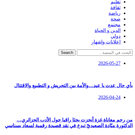
تعليم
ثقافة
رياضة
صحة
مجتمع
الدين و الحياة
دولي
إعلانات وإشهار
Search
2026-05-27
بأي حال عدت يا عيد…والأمة بين التحريش و التطبيع والاقتتال
2026-04-24
من رحم معاناة غزة أنجزت بحثا راقيا حول الأدب الجزائري…
الدكتورة ميّادة الصعيديّ تبدع في نقد قصيدة رقمية لسعاد بسناسي