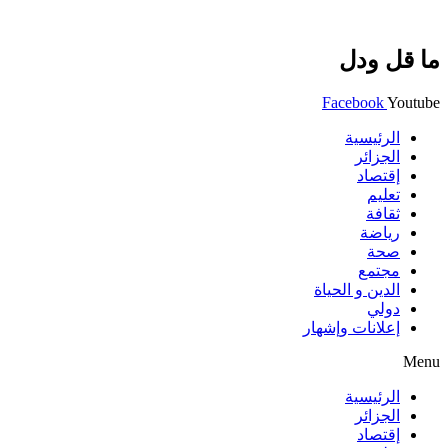
ما قل ودل
Facebook
Youtube
الرئيسية
الجزائر
إقتصاد
تعليم
ثقافة
رياضة
صحة
مجتمع
الدين و الحياة
دولي
إعلانات وإشهار
Menu
الرئيسية
الجزائر
إقتصاد