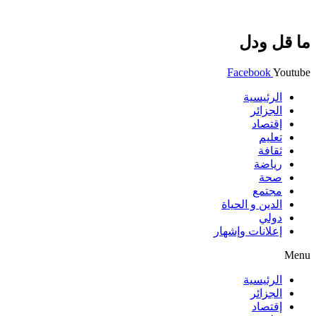
ما قل ودل
Facebook
Youtube
الرئيسية
الجزائر
إقتصاد
تعليم
ثقافة
رياضة
صحة
مجتمع
الدين و الحياة
دولي
إعلانات وإشهار
Menu
الرئيسية
الجزائر
إقتصاد