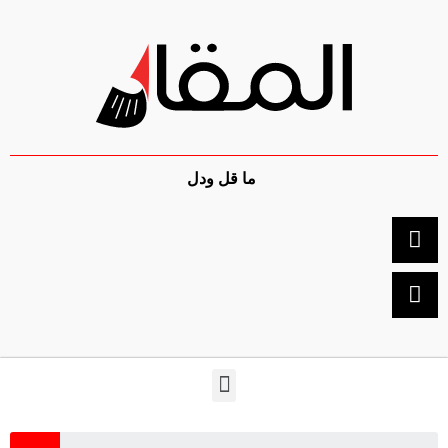
ما قل ودل