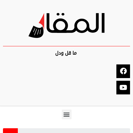
ما قل ودل