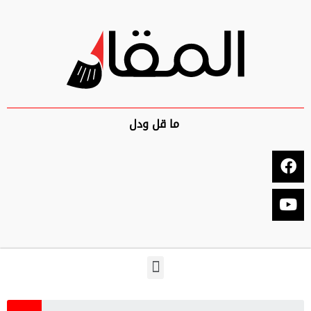
ما قل ودل