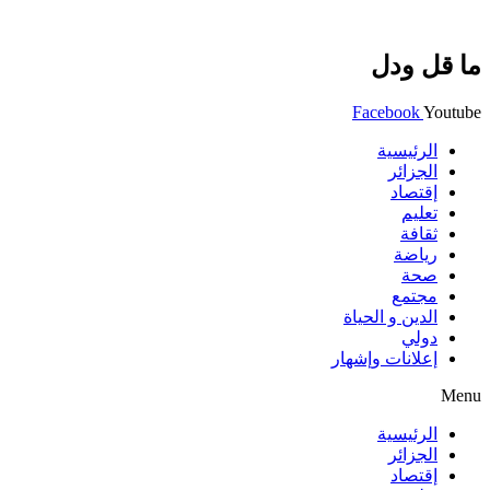
ما قل ودل
Facebook
Youtube
الرئيسية
الجزائر
إقتصاد
تعليم
ثقافة
رياضة
صحة
مجتمع
الدين و الحياة
دولي
إعلانات وإشهار
Menu
الرئيسية
الجزائر
إقتصاد