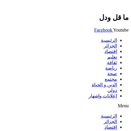
ما قل ودل
Facebook
Youtube
الرئيسية
الجزائر
إقتصاد
تعليم
ثقافة
رياضة
صحة
مجتمع
الدين و الحياة
دولي
إعلانات وإشهار
Menu
الرئيسية
الجزائر
إقتصاد