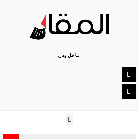
ما قل ودل