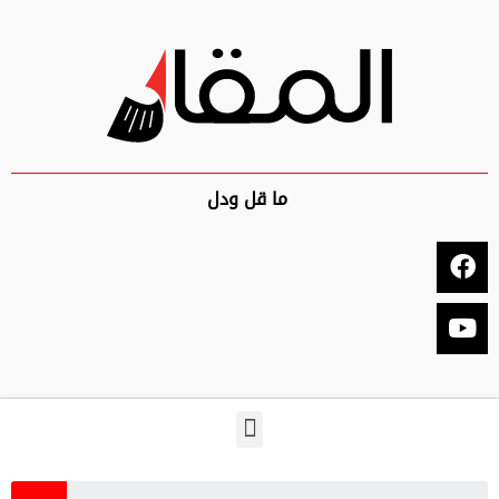
ما قل ودل