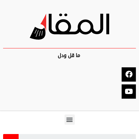
ما قل ودل