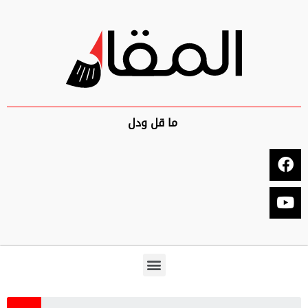
ما قل ودل