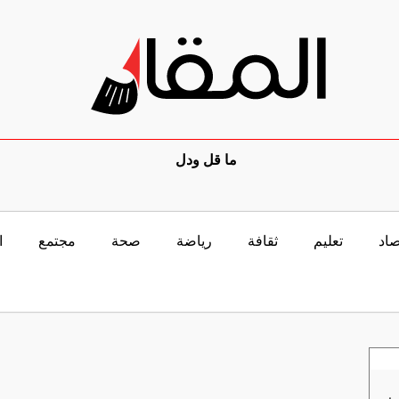
ما قل ودل
صاد
تعليم
ثقافة
رياضة
صحة
مجتمع
ا