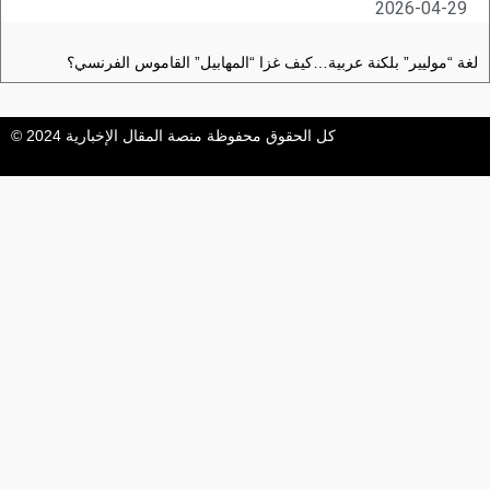
2026-04-29
لغة “موليير” بلكنة عربية…كيف غزا “المهابيل” القاموس الفرنسي؟
كل الحقوق محفوظة منصة المقال الإخبارية 2024 ©