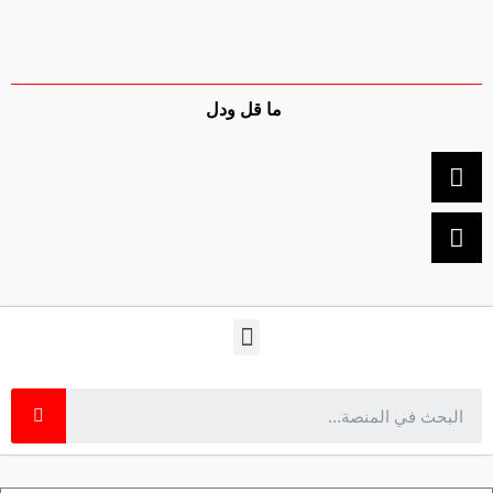
ما قل ودل