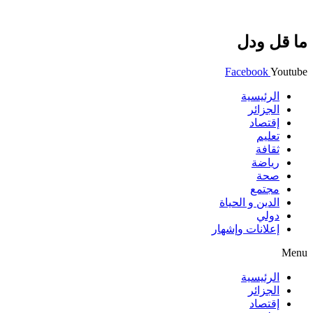
ما قل ودل
Facebook
Youtube
الرئيسية
الجزائر
إقتصاد
تعليم
ثقافة
رياضة
صحة
مجتمع
الدين و الحياة
دولي
إعلانات وإشهار
Menu
الرئيسية
الجزائر
إقتصاد