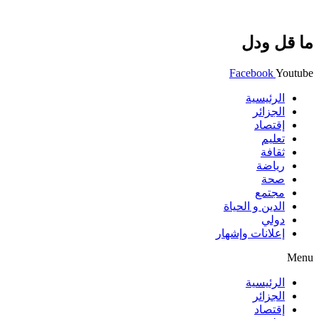
ما قل ودل
Facebook
Youtube
الرئيسية
الجزائر
إقتصاد
تعليم
ثقافة
رياضة
صحة
مجتمع
الدين و الحياة
دولي
إعلانات وإشهار
Menu
الرئيسية
الجزائر
إقتصاد