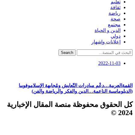
تعليم
ثقافة
رياضة
صحة
مجتمع
الدين و الحياة
دولي
إعلانات وإشهار
Search
2022-11-03
القمةالعربية…دعْم مبادرات التّعايش ومُجابهة الإسلاموفوبيا
(الدبلوماسية الناعمة…الدين والفكر والرياضة والفن)
كل الحقوق محفوظة منصة المقال الإخبارية
2024 ©