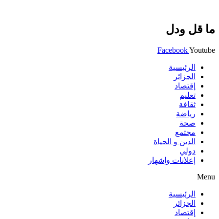
ما قل ودل
Facebook
Youtube
الرئيسية
الجزائر
إقتصاد
تعليم
ثقافة
رياضة
صحة
مجتمع
الدين و الحياة
دولي
إعلانات وإشهار
Menu
الرئيسية
الجزائر
إقتصاد