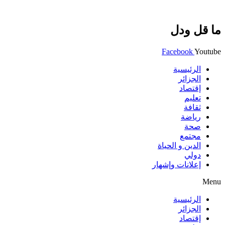
ما قل ودل
Facebook
Youtube
الرئيسية
الجزائر
إقتصاد
تعليم
ثقافة
رياضة
صحة
مجتمع
الدين و الحياة
دولي
إعلانات وإشهار
Menu
الرئيسية
الجزائر
إقتصاد