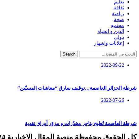
تعليم
ثقافة
رياضة
صحة
مجتمع
الدين و الحياة
دولي
إعلانات وإشهار
Search
2022-09-22
شرطة الجزائر العاصمة…توقيف سارق “معاشات المسنّين”
2022-07-26
شرطة العاصمة تُطيح بتاجر مخدّرات و مزوّر أوراق نقدية
كل الحقوق محفوظة منصة المقال الإخبارية 2024 ©