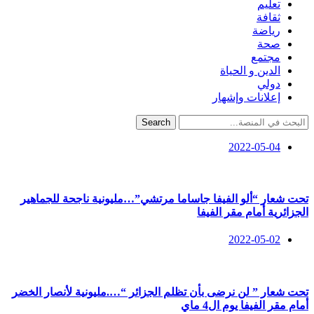
تعليم
ثقافة
رياضة
صحة
مجتمع
الدين و الحياة
دولي
إعلانات وإشهار
Search
2022-05-04
تحت شعار “ألو الفيفا جاساما مرتشي”…مليونية ناجحة للجماهير
الجزائرية أمام مقر الفيفا
2022-05-02
تحت شعار ” لن نرضى بأن تظلم الجزائر “….مليونية لأنصار الخضر
أمام مقر الفيفا يوم ال4 ماي