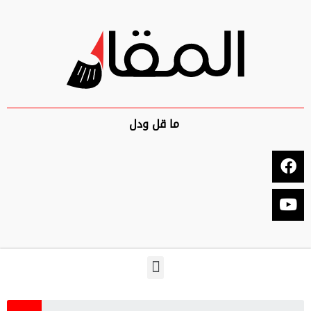
ما قل ودل