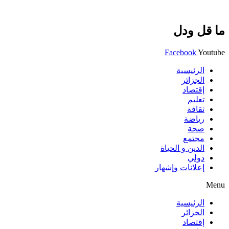
ما قل ودل
Facebook
Youtube
الرئيسية
الجزائر
إقتصاد
تعليم
ثقافة
رياضة
صحة
مجتمع
الدين و الحياة
دولي
إعلانات وإشهار
Menu
الرئيسية
الجزائر
إقتصاد