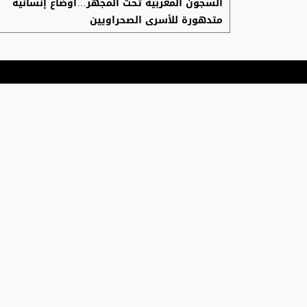
السجون المغربية تحت المجهر…أوضاع إنسانية
متدهورة للأسرى الصحراويين