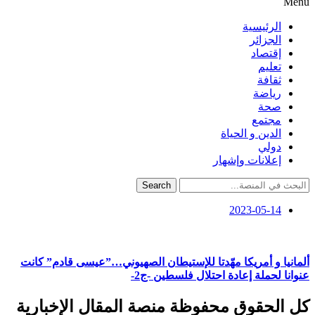
Menu
الرئيسية
الجزائر
إقتصاد
تعليم
ثقافة
رياضة
صحة
مجتمع
الدين و الحياة
دولي
إعلانات وإشهار
Search
2023-05-14
ألمانيا و أمريكا مهّدتا للإستيطان الصهيوني…”عيسى قادم” كانت
عنوانا لحملة إعادة احتلال فلسطين -ج2-
كل الحقوق محفوظة منصة المقال الإخبارية