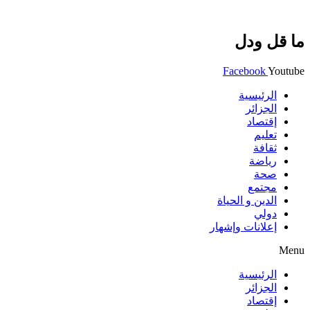
ما قل ودل
Facebook
Youtube
الرئيسية
الجزائر
إقتصاد
تعليم
ثقافة
رياضة
صحة
مجتمع
الدين و الحياة
دولي
إعلانات وإشهار
Menu
الرئيسية
الجزائر
إقتصاد