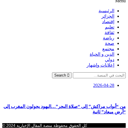
Menu
الرئيسية
الجزائر
إقتصاد
تعليم
ثقافة
رياضة
صحة
مجتمع
الدين و الحياة
دولي
إعلانات وإشهار
Search
2026-04-28
من “أبواب مراكش” إلى “صلاة البحر”…اليهود يحولون المغرب إلى
“أرض ميعاد” ثانية
كل الحقوق محفوظة منصة المقال الإخبارية 2024 ©