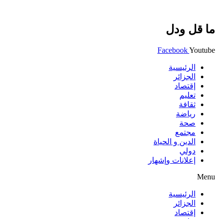
ما قل ودل
Facebook
Youtube
الرئيسية
الجزائر
إقتصاد
تعليم
ثقافة
رياضة
صحة
مجتمع
الدين و الحياة
دولي
إعلانات وإشهار
Menu
الرئيسية
الجزائر
إقتصاد