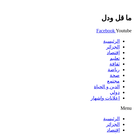
ما قل ودل
Facebook
Youtube
الرئيسية
الجزائر
إقتصاد
تعليم
ثقافة
رياضة
صحة
مجتمع
الدين و الحياة
دولي
إعلانات وإشهار
Menu
الرئيسية
الجزائر
إقتصاد