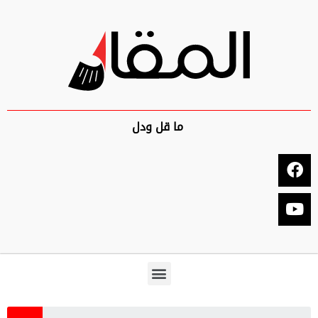
ما قل ودل