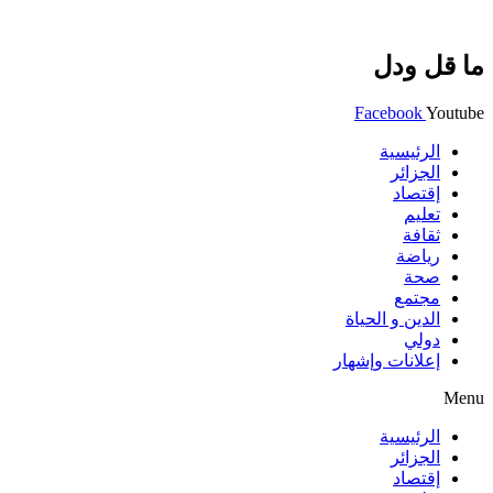
ما قل ودل
Facebook
Youtube
الرئيسية
الجزائر
إقتصاد
تعليم
ثقافة
رياضة
صحة
مجتمع
الدين و الحياة
دولي
إعلانات وإشهار
Menu
الرئيسية
الجزائر
إقتصاد