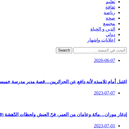
تعليم
ثقافة
رياضة
صحة
مجتمع
الدين و الحياة
دولي
إعلانات وإشهار
Search
2026-06-07
اغتيل أمام تلاميذه لأنه دافع عن الجزائريين…قصة مدير مدرسة خميس
2023-07-07
إدغار موران…مائة وعامان من العمر، فنّ العيش ولحظات الدّهشة (08 جويلية 1921)
2023-07-01