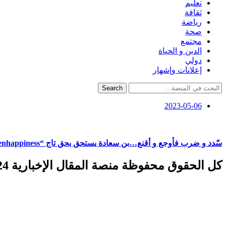
تعليم
ثقافة
رياضة
صحة
مجتمع
الدين و الحياة
دولي
إعلانات وإشهار
Search
2023-05-06
سّدد و ضرب فأوجع و أقنع…بن سعادة يستحق بحق تاج “benhappiness”
كل الحقوق محفوظة منصة المقال الإخبارية 2024 ©