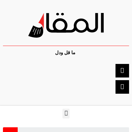
ما قل ودل