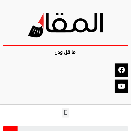
ما قل ودل