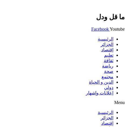
ما قل ودل
Facebook
Youtube
الرئيسية
الجزائر
إقتصاد
تعليم
ثقافة
رياضة
صحة
مجتمع
الدين و الحياة
دولي
إعلانات وإشهار
Menu
الرئيسية
الجزائر
إقتصاد