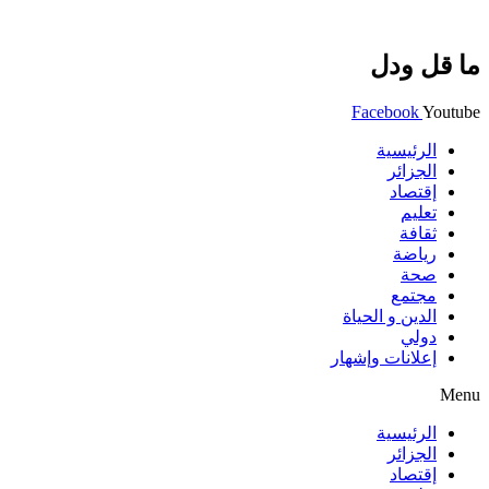
ما قل ودل
Facebook
Youtube
الرئيسية
الجزائر
إقتصاد
تعليم
ثقافة
رياضة
صحة
مجتمع
الدين و الحياة
دولي
إعلانات وإشهار
Menu
الرئيسية
الجزائر
إقتصاد