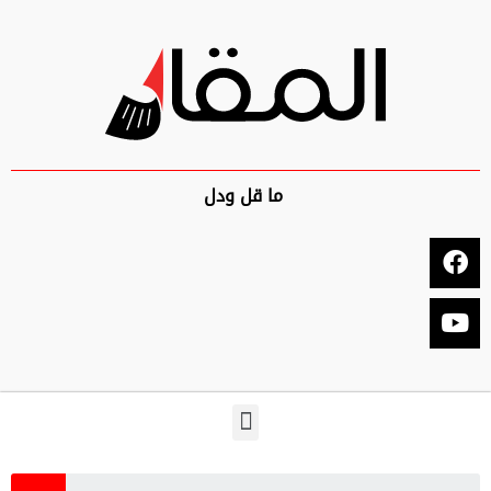
ما قل ودل