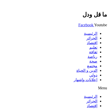
ما قل ودل
Facebook
Youtube
الرئيسية
الجزائر
إقتصاد
تعليم
ثقافة
رياضة
صحة
مجتمع
الدين و الحياة
دولي
إعلانات وإشهار
Menu
الرئيسية
الجزائر
إقتصاد