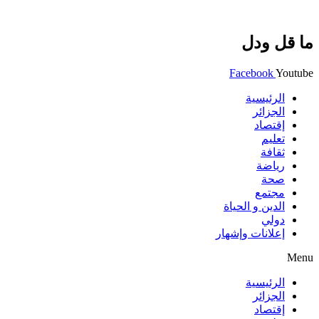
ما قل ودل
Facebook
Youtube
الرئيسية
الجزائر
إقتصاد
تعليم
ثقافة
رياضة
صحة
مجتمع
الدين و الحياة
دولي
إعلانات وإشهار
Menu
الرئيسية
الجزائر
إقتصاد