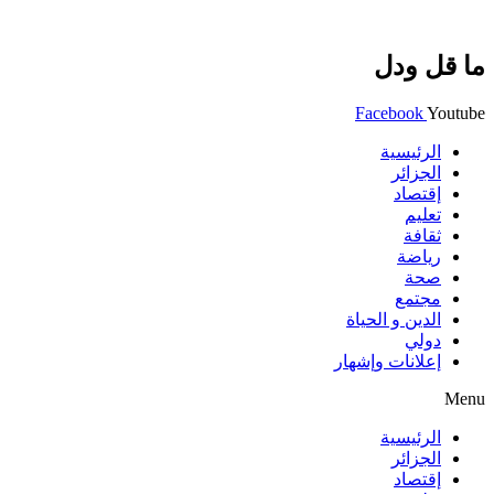
ما قل ودل
Facebook
Youtube
الرئيسية
الجزائر
إقتصاد
تعليم
ثقافة
رياضة
صحة
مجتمع
الدين و الحياة
دولي
إعلانات وإشهار
Menu
الرئيسية
الجزائر
إقتصاد