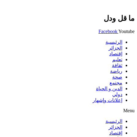
ما قل ودل
Facebook
Youtube
الرئيسية
الجزائر
إقتصاد
تعليم
ثقافة
رياضة
صحة
مجتمع
الدين و الحياة
دولي
إعلانات وإشهار
Menu
الرئيسية
الجزائر
إقتصاد