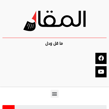
ما قل ودل