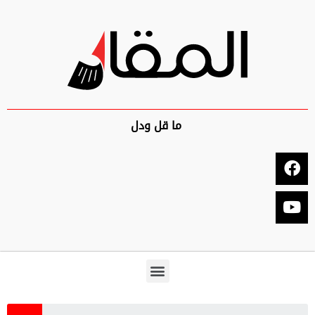
ما قل ودل